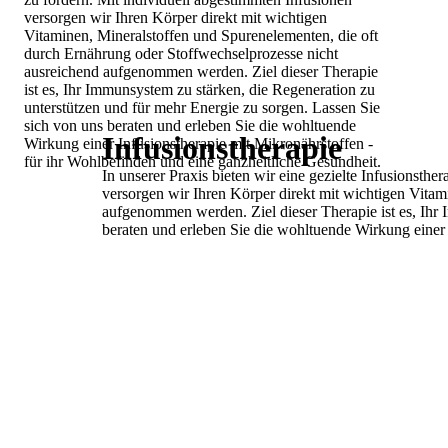
versorgen wir Ihren Körper direkt mit wichtigen
Vitaminen, Mineralstoffen und Spurenelementen,
die oft
durch Ernährung oder
Stoffwechselprozesse nicht
ausreichend
aufgenommen werden.
Ziel dieser Therapie
ist es, Ihr Immunsystem zu
stärken, die Regeneration zu
unterstützen und
für mehr Energie zu sorgen.
Lassen Sie
sich von uns beraten und erleben Sie
die wohltuende
Infusionstherapie
Wirkung einer Infusionstherapie
mit Mikronährstoffen -
für ihr Wohlbefinden und
eine ganzheitliche Gesundheit.
In unserer Praxis bieten wir eine gezielte Infusionsthe
versorgen wir Ihren Körper direkt mit wichtigen Vitam
aufgenommen werden.
Ziel dieser Therapie ist es, I
beraten und erleben Sie die wohltuende Wirkung einer 